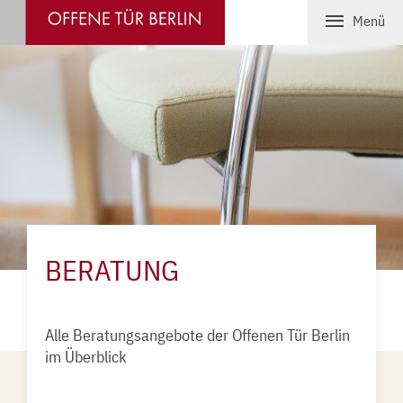
Menü
STARTSEITE
BERATUNG
Offene Sprechstunde
Einzel- & Lebensberatung
Paargespräche
BERATUNG
Startseite
»
Beratung
Spirituelle Beratung und Begleitung
ÜBER UNS
Alle Beratungsangebote der Offenen Tür Berlin
im Überblick
AKTUELLES
KONTAKT