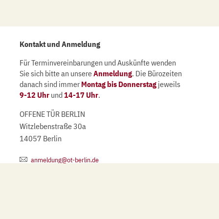
Kontakt und Anmeldung
Für Terminvereinbarungen und Auskünfte wenden
Sie sich bitte an unsere
Anmeldung
. Die Bürozeiten
danach sind immer
Montag bis Donnerstag
jeweils
9-12 Uhr
und
14-17 Uhr
.
OFFENE TÜR BERLIN
Witzlebenstraße 30a
14057 Berlin
anmeldung@ot-berlin.de
(030) 32 10 22 20
Danke für Ihre Spende
Wir beraten spendenbasiert und sind als gemeinnützige