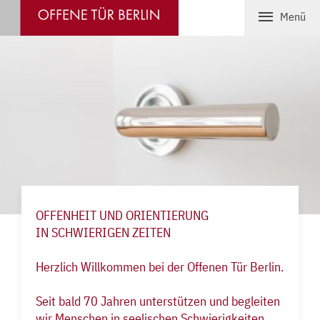
Menü
STARTSEITE
BERATUNG
Offene Sprechstunde
Einzel- & Lebensberatung
Paargespräche
OFFENHEIT UND ORIENTIERUNG
Spirituelle Beratung und Begleitung
IN SCHWIERIGEN ZEITEN
ÜBER UNS
Herzlich Willkommen bei der Offenen Tür Berlin.
AKTUELLES
Seit bald 70 Jahren unterstützen und begleiten
wir Menschen in seelischen Schwierigkeiten,
KONTAKT