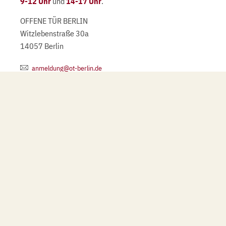
9-12 Uhr
und
14-17 Uhr
.
OFFENE TÜR BERLIN
Witzlebenstraße 30a
14057 Berlin
anmeldung@ot-berlin.de
(030) 32 10 22 20
Danke für Ihre Spende
Wir beraten spendenbasiert und sind als gemeinnützige
Einrichtung auf Ihre finanzielle Unterstützung
angewiesen, die uns erlaubt, auch weiterhin für Sie und
andere Menschen hilfreich da zu sein.
Bitte unterstützen Sie uns mit Ihrer Überweisung. Vielen
Dank.
Spendenkonto